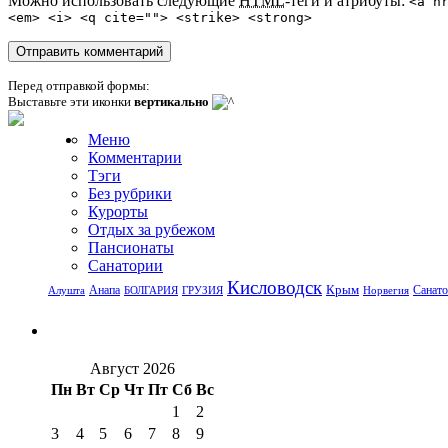
Можно использовать следующие
HTML
-теги и атрибуты:
<a h
<em> <i> <q cite=""> <strike> <strong>
Перед отправкой формы:
Выставьте эти иконки
вертикально
Меню
Комментарии
Тэги
Без рубрики
Курорты
Отдых за рубежом
Пансионаты
Санатории
Кисловодск
Крым
Санат
Анапа
Алушта
БОЛГАРИЯ
ГРУЗИЯ
Норвегия
Август 2026
Пн
Вт
Ср
Чт
Пт
Сб
Вс
1
2
3
4
5
6
7
8
9