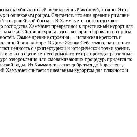
сных клубных отелей, великолепный яхт-клуб, казино. Этот
ых и оливковым рощам. Считается, что еще древние римляне
ой и европейской богемы. В Хаммамете часто отдыхают
ого господства Хаммамет превратился в престижный курорт для
ьское хозяйство и туризм, здесь все ориентировано на прием
ностей. Самые древние строения — испанская крепость и
еликолепный вид на море. В Доме Жоржа Себастьяна, названного
ляют ценность с архитектурной и исторической точки зрения,
торого на сцене летнего римского театра проходят различные
и курс оздоровления или омолаживающих процедур, придется по
рской воды. Из Хаммамета легко добраться до Карфагена,
ний Хаммамет считается идеальным курортом для пляжного и