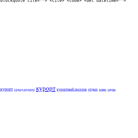
<blockquote cite=""> <cite> <code> <del datetime="">
курорт
курорт
курортный поселок
отдых
город-курорт
пляж
сауна