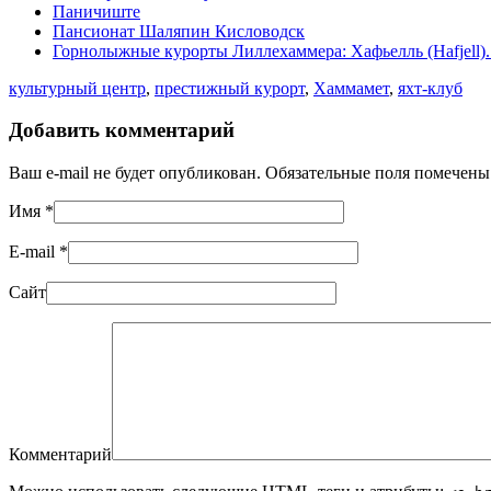
Паничиште
Пансионат Шаляпин Кисловодск
Горнолыжные курорты Лиллехаммера: Хафьелль (Hafjell)
культурный центр
,
престижный курорт
,
Хаммамет
,
яхт-клуб
Добавить комментарий
Ваш e-mail не будет опубликован. Обязательные поля помечен
Имя
*
E-mail
*
Сайт
Комментарий