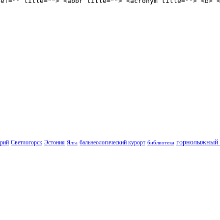
ref="" title=""> <abbr title=""> <acronym title=""> <b> 
горнолыжный 
орий
Светлогорск
Эстония
бальнеологический курорт
Ялта
библиотека