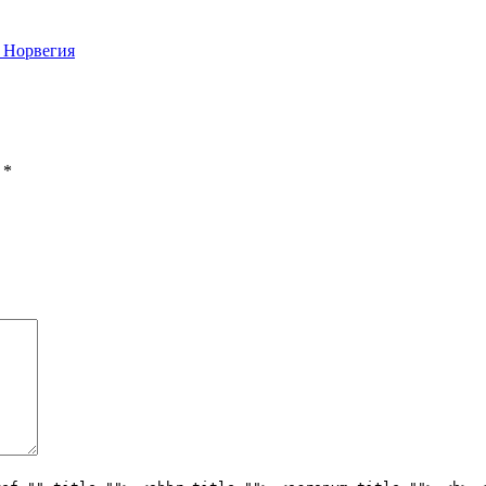
. Норвегия
ы
*