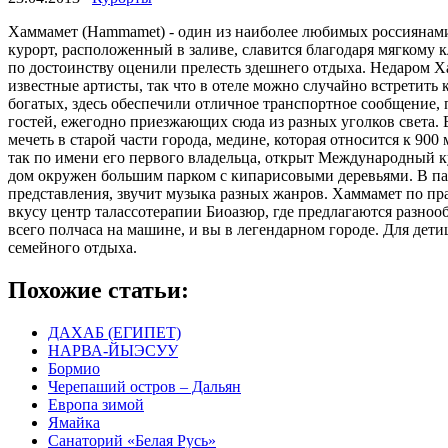
Хаммамет (Hammamet) - один из наиболее любимых россиянами
курорт, расположенный в заливе, славится благодаря мягкому
по достоинству оценили прелесть здешнего отдыха.
Недаром Ха
известные артисты, так что в отеле можно случайно встретит
богатых, здесь обеспечили отличное транспортное сообщение, 
гостей, ежегодно приезжающих сюда из разных уголков света.
мечеть в старой части города, медине, которая относится к 90
так по имени его первого владельца, открыт Международный ку
дом окружен большим парком с кипарисовыми деревьями. В пар
представления, звучит музыка разных жанров. Хаммамет по пр
вкусу центр талассотерапии Биоазюр, где предлагаются разноо
всего полчаса на машине, и вы в легендарном городе. Для де
семейного отдыха.
Похожие статьи:
ДАХАБ (ЕГИПЕТ)
НАРВА-ЙЫЭСУУ
Бормио
Черепаший остров – Дальян
Европа зимой
Ямайка
Санаторий «Белая Русь»