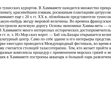
 тунисских курортов. В Хаммамете находится множество прекра
 климату, красивейшим пляжам, роскошным плантациям цитрусов
ммамет еще с 20 х гг. XX в. облюбовали представители тунисск
ь какую-нибудь звезду мировой величины. Во времена французск
построили железную дорогу. Основа экономики Хамма-мета — сел
 В Хаммамете много интересных исторических достопримечатель
0 м гг. н. э. Из Мор-ских ворот — Баб эль-Бахара открывается в
льтурный центр. Само по себе здание и его интерьеры представ
ке ежегодно проводится Международный фестиваль, во время ко
аву считается столицей талассотерапии. Тем, кто желает пройт
бразные комплексы процедур с применением морских грязей и мо
тишек в Хаммамете построены аквапарк и большой парк развлече