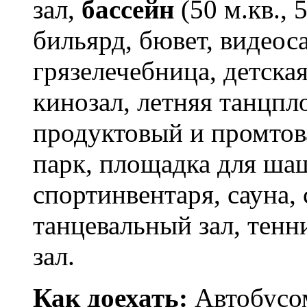
зал,
бассейн
(50 м.кв., 
бильярд, бювет, видеос
грязелечебница, детска
кинозал, летняя танцпл
продуктовый и промтов
парк, площадка для ша
спортинвентаря, сауна,
танцевальный зал, тен
зал.
Как доехать:
Автобусом