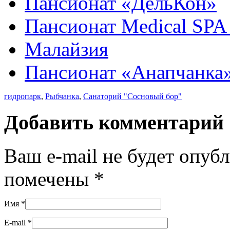
Пансионат «ДельКон»
Пансионат Medical SP
Малайзия
Пансионат «Анапчанка
гидропарк
,
Рыбчанка
,
Санаторий "Сосновый бор"
Добавить комментарий
Ваш e-mail не будет опуб
помечены
*
Имя
*
E-mail
*