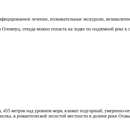
лифицированное лечение, познавательные экскурсии, великолеп
а Оломоуц, откуда можно попасть на лодке по подземной реке к 
ы, 455 метров над уровнем моря, климат подгорный, умеренно-п
сека, в романтической лесистой местности в долине реки Отавы