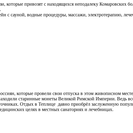
и, которые привозят с находящихся неподалеку Комаровских бол
.
ейн с сауной, водные процедуры, массажи, электротерапию, леч
оссиян, которые провели свои отпуска в этом живописном местеч
з находили старинные монеты Великой Римской Империи. Ведь вс
точниках. Отдых в Теплице давно приобрёл заслуженную популя
медицинских целях в местных санаториях и лечебницах.