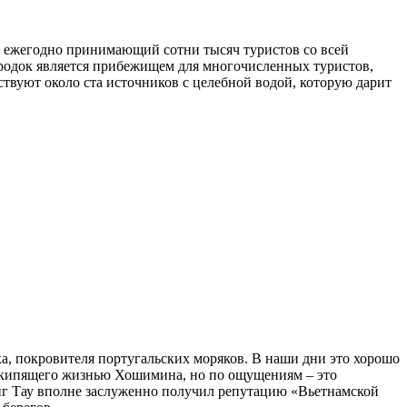
т, ежегодно принимающий сотни тысяч туристов со всей
ородок является прибежищем для многочисленных туристов,
твуют около ста источников с целебной водой, которую дарит
а, покровителя португальских моряков. В наши дни это хорошо
т кипящего жизнью Хошимина, но по ощущениям – это
нг Тау вполне заслуженно получил репутацию «Вьетнамской