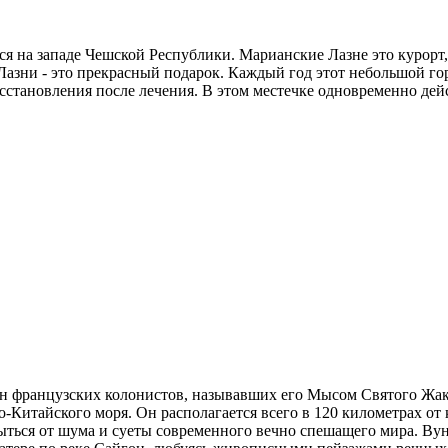
ся на западе Чешской Республики. Марианские Лазне это курор
Лазни - это прекрасный подарок. Каждый год этот небольшой г
становления после лечения. В этом местечке одновременно дейс
ен французских колонистов, называвших его Мысом Святого Жак
Китайского моря. Он располагается всего в 120 километрах о
рыться от шума и суеты современного вечно спешащего мира. Ву