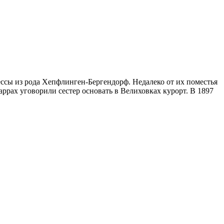
нессы из рода Хепфлинген-Бергендорф. Недалеко от их поместья
аррах уговорили сестер основать в Велиховках курорт. В 1897