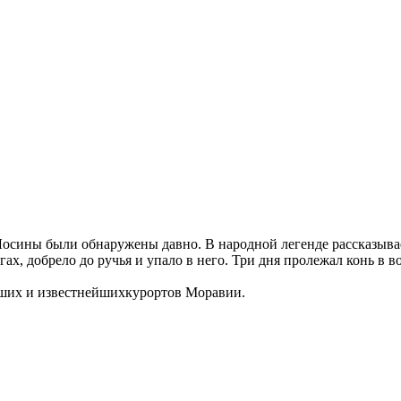
осины были обнаружены давно. В народной легенде рассказывает
ах, добрело до ручья и упало в него. Три дня пролежал конь в во
йших и известнейшихкурортов Моравии.