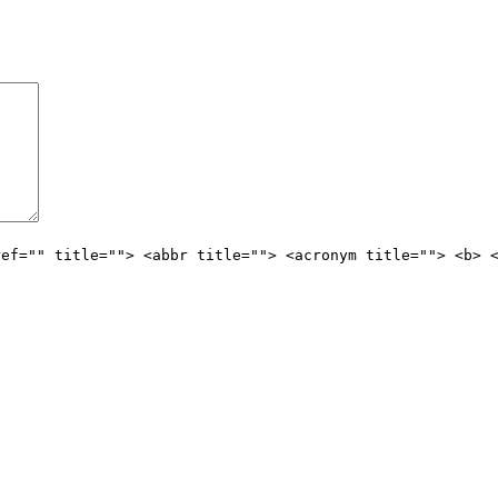
ref="" title=""> <abbr title=""> <acronym title=""> <b> 