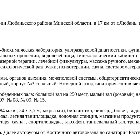
ии Любаньского района Минской области, в 17 км от г.Любань, в 
-биохимическая лаборатория, ультразвуковой диагностики, фун
нальных орошений, водолечебница, гинекологический кабинет с 
азерной терапии, лечебной физкультуры, массажа ручного, меха
сихологической разгрузки, психотерапии, сауна, светоароматер
мы, органов дыхания, мочеполовой системы, общетерпевтически
ый, корпус №3 спальный. Номерной фонд санатория составляет 
беденных зала: большой зал на 250 мест, малый зал (розовый) на 
7, № 08, № 09, № 15.
84 м.кв., 24 х 3,5 м, закрытый), библиотека, бильярд, бювет, вод
ц-зал, летняя танцплощадка, лодочная станция, магазины проду
аря, сауна, , спортплощадка, таксофон, танцевальный зал, трен
. Далее автобусом от Восточного автовокзала до санатория Расс