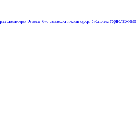
горнолыжный 
орий
Светлогорск
Эстония
бальнеологический курорт
Ялта
библиотека