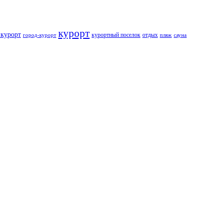
курорт
курорт
курортный поселок
отдых
город-курорт
пляж
сауна