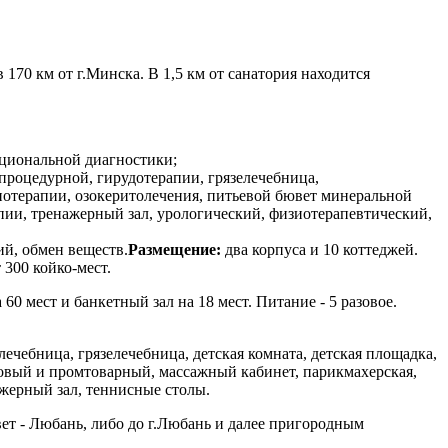
170 км от г.Минска. В 1,5 км от санатория находится
кциональной диагностики;
процедурной, гирудотерапии, грязелечебница,
нотерапии, озокеритолечения, питьевой бювет минеральной
апии, тренажерный зал, урологический, физиотерапевтический,
й, обмен веществ.
Размещение:
два корпуса и 10 коттеджей.
300 койко-мест.
60 мест и банкетный зал на 18 мест. Питание - 5 разовое.
олечебница, грязелечебница, детская комната, детская площадка,
ктовый и промтоварный, массажный кабинет, парикмахерская,
ажерный зал, теннисные столы.
вет - Любань, либо до г.Любань и далее пригородным