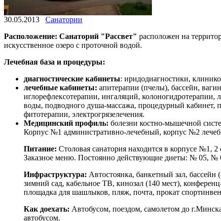
30.05.2013
Санатории
Расположение:
Санаторий "Рассвет"
расположен на территор
искусственное озеро с проточной водой.
Лечебная база и процедуры:
диагностические кабинеты
: иридодиагностики, клинико
лечебные кабинеты:
апитерапии (пчелы), бассейн, ваги
иглорефлексотерапии, ингаляций, колоногидротерапии, л
воды, подводного душа-массажа, процедурный кабинет, п
фитотерапии, электрогрязелечения.
Медицинский профиль:
болезни костно-мышечной систе
Корпус №1 административно-лечебный, корпус №2 лечебн
Питание:
Столовая санатория находится в корпусе №1, 2 о
Заказное меню. Постоянно действующие диеты: № 05, № 0
Инфраструктура:
Автостоянка, банкетный зал, бассейн (
зимний сад, кабельное ТВ, кинозал (140 мест), конферен
площадка для шашлыков, пляж, почта, прокат спортинвент
Как доехать:
Автобусом, поездом, самолетом до г.Минска
автобусом.