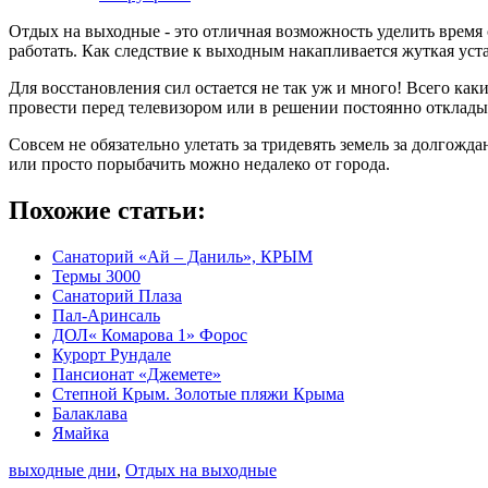
Отдых на выходные - это отличная возможность уделить время с
работать. Как следствие к выходным накапливается жуткая ус
Для восстановления сил остается не так уж и много! Всего каки
провести перед телевизором или в решении постоянно откладыв
Совсем не обязательно улетать за тридевять земель за долгож
или просто порыбачить можно недалеко от города.
Похожие статьи:
Санаторий «Ай – Даниль», КРЫМ
Термы 3000
Санаторий Плаза
Пал-Аринсаль
ДОЛ« Комарова 1» Форос
Курорт Рундале
Пансионат «Джемете»
Степной Крым. Золотые пляжи Крыма
Балаклава
Ямайка
выходные дни
,
Отдых на выходные