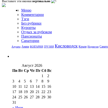
Выставьте эти иконки
вертикально
Меню
Комментарии
Тэги
Без рубрики
Курорты
Отдых за рубежом
Пансионаты
Санатории
Кисловодск
Крым
Санат
Анапа
Алушта
БОЛГАРИЯ
ГРУЗИЯ
Норвегия
Август 2026
Пн
Вт
Ср
Чт
Пт
Сб
Вс
1
2
3
4
5
6
7
8
9
10
11
12
13
14
15
16
17
18
19
20
21
22
23
24
25
26
27
28
29
30
31
« Июн