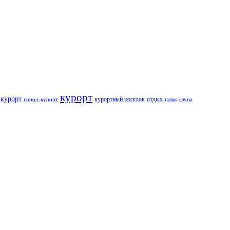
курорт
курорт
курортный поселок
отдых
город-курорт
пляж
сауна