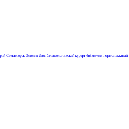
горнолыжный 
орий
Светлогорск
Эстония
бальнеологический курорт
Ялта
библиотека