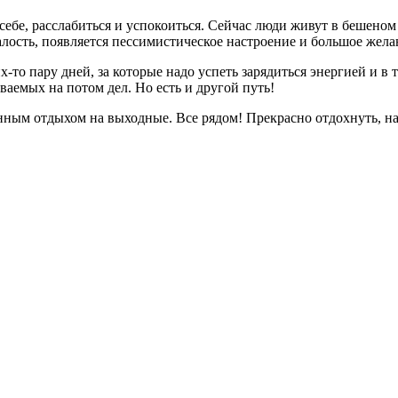
ебе, расслабиться и успокоиться. Сейчас люди живут в бешеном р
талость, появляется пессимистическое настроение и большое жел
х-то пару дней, за которые надо успеть зарядиться энергией и в
аемых на потом дел. Но есть и другой путь!
данным отдыхом на выходные. Все рядом! Прекрасно отдохнуть, н