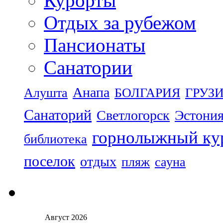
Курорты
Отдых за рубежом
Пансионаты
Санатории
Анапа
Алушта
БОЛГАРИЯ
ГРУЗ
Санаторий
Светлогорск
Эстони
горнолыжный ку
библиотека
поселок
отдых
пляж
сауна
Август 2026