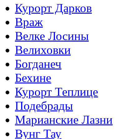
Курорт Дарков
Враж
Велке Лосины
Велиховки
Богданеч
Бехине
Курорт Теплице
Подебрады
Марианские Лазни
Вунг Тау