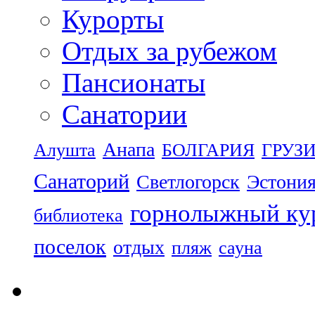
Курорты
Отдых за рубежом
Пансионаты
Санатории
Анапа
Алушта
БОЛГАРИЯ
ГРУЗ
Санаторий
Светлогорск
Эстони
горнолыжный ку
библиотека
поселок
отдых
пляж
сауна