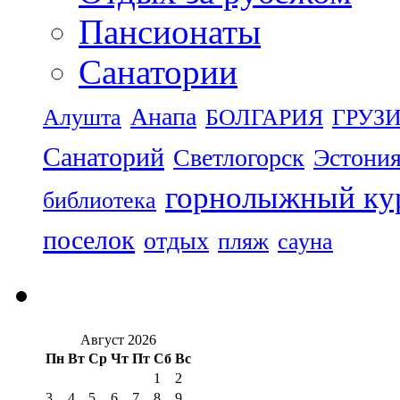
Пансионаты
Санатории
Анапа
Алушта
БОЛГАРИЯ
ГРУЗ
Санаторий
Светлогорск
Эстони
горнолыжный ку
библиотека
поселок
отдых
пляж
сауна
Август 2026
Пн
Вт
Ср
Чт
Пт
Сб
Вс
1
2
3
4
5
6
7
8
9