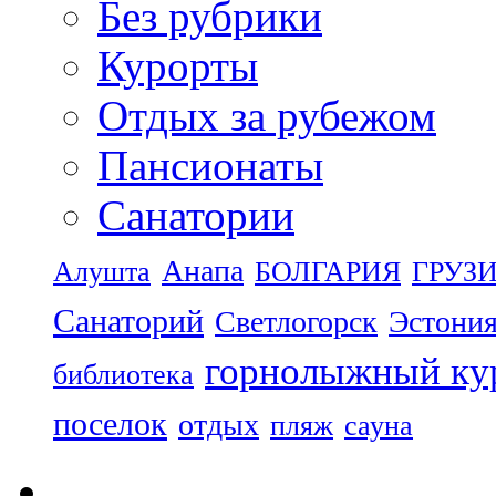
Без рубрики
Курорты
Отдых за рубежом
Пансионаты
Санатории
Анапа
Алушта
БОЛГАРИЯ
ГРУЗ
Санаторий
Светлогорск
Эстони
горнолыжный ку
библиотека
поселок
отдых
пляж
сауна