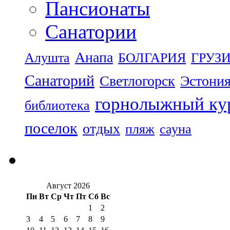
Пансионаты
Санатории
Анапа
Алушта
БОЛГАРИЯ
ГРУЗ
Санаторий
Светлогорск
Эстони
горнолыжный ку
библиотека
поселок
отдых
пляж
сауна
Август 2026
Пн
Вт
Ср
Чт
Пт
Сб
Вс
1
2
3
4
5
6
7
8
9